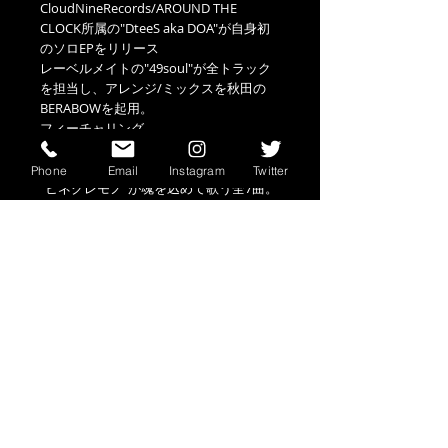
CloudNineRecords/AROUND THE
CLOCK所属の"DteeS aka DOA"が自身初
のソロEPをリリース
レーベルメイトの"49soul"が全トラック
を担当し、アレンジ/ミックスを秋田の
BERABOWを起用。
フィーチャリング
は"Moment."、"Snap"、"DABDE"、"
Rico"が名を連ねる。
Phone
Email
Instagram
Twitter
"ヒネクレモノ"が魂を込めて歌う全7曲。
information
CD (2018/12/9)
TRACK LIST
ディスク枚数: 1
収録時間:23分
Open the Door
n.i.c.e
終わりたくない夜
トップに戻る
feat.Moment.
Humpty Dumpty feat.Snap
ご利用案内