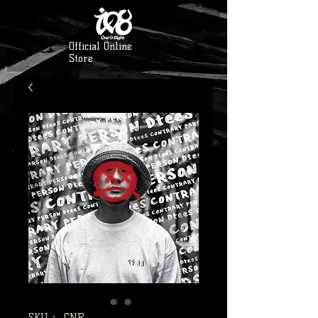
Official Online
Store
SKU： CNR