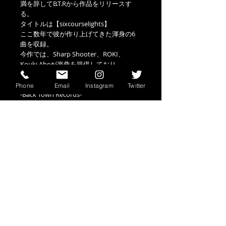
満を辞してB.T.Rから作品をリリースす
る。
タイトルは【sixcourselights】
ここ数年で彼が作り上げてきた渾身の6
曲を収録​。
今作では、Sharp Shooter、ROKI、
Kouki Abeが楽曲を提供しており、
KLEARの世界観をより一層引き立たせて
いる。
Phone
Email
Instagram
Twitter
-Back Town Records-
information
CD (2017/4/8)
TRACK LIST
ディスク枚数: 1
収録時間: 18分
sixcourcelights / KLEAR
one : The Soul
トップに戻る
(track by SharpShooter)
two : These Days
ご利用案内