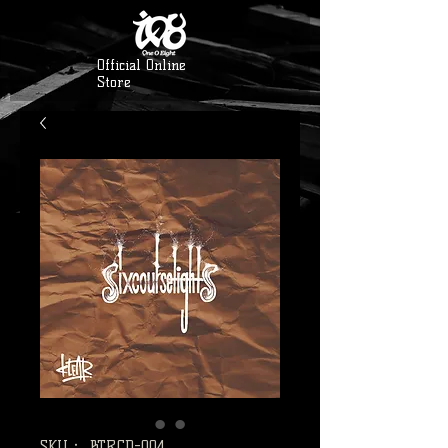
Official Online
Store
SKU： BTRCD-004