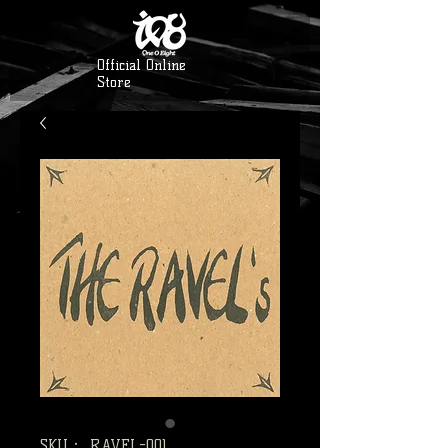
Official Online
Store
SKU： RAVEL-001